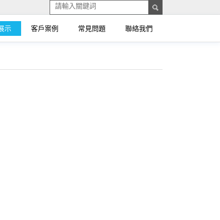
展示
客戶案例
常見問題
聯絡我們