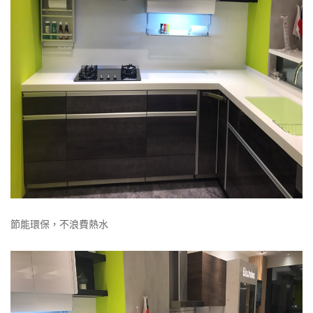
節能環保，不浪費熱水