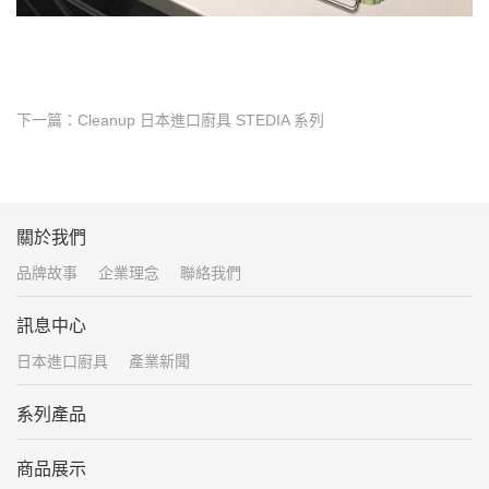
下一篇：
Cleanup 日本進口廚具 STEDIA 系列
關於我們
品牌故事
企業理念
聯絡我們
訊息中心
日本進口廚具
產業新聞
系列產品
商品展示